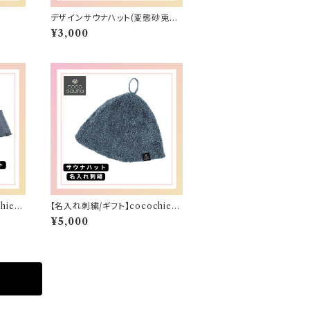
デザインサウナハット(変態砂兎那
倶楽部)
¥3,000
iena
【名入れ刺繍/ギフト】cocochiena
サウナハット
¥5,000