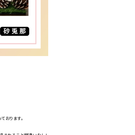
ております。
、